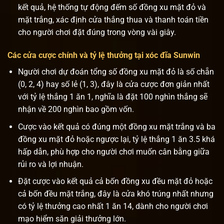
kết quả, hệ thống tự động đếm số đồng xu mặt đỏ và
mặt trắng, xác định cửa thắng thua và thanh toán tiền
cho người chơi đặt đúng trong vòng vài giây.
Các cửa cược chính và tỷ lệ thưởng tại xóc đĩa Sunwin
Người chơi dự đoán tổng số đồng xu mặt đỏ là số chẵn
(0, 2, 4) hay số lẻ (1, 3), đây là cửa cược đơn giản nhất
với tỷ lệ thắng 1 ăn 1, nghĩa là đặt 100 nghìn thắng sẽ
nhận về 200 nghìn bao gồm vốn.
Cược vào kết quả có đúng một đồng xu mặt trắng và ba
đồng xu mặt đỏ hoặc ngược lại, tỷ lệ thắng 1 ăn 3.5 khá
hấp dẫn, phù hợp cho người chơi muốn cân bằng giữa
rủi ro và lợi nhuận.
Đặt cược vào kết quả cả bốn đồng xu đều mặt đỏ hoặc
cả bốn đều mặt trắng, đây là cửa khó trúng nhất nhưng
có tỷ lệ thưởng cao nhất 1 ăn 14, dành cho người chơi
mạo hiểm săn giải thưởng lớn.