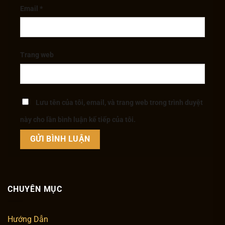
Email
*
Trang web
Lưu tên của tôi, email, và trang web trong trình duyệt
này cho lần bình luận kế tiếp của tôi.
CHUYÊN MỤC
Hướng Dẫn