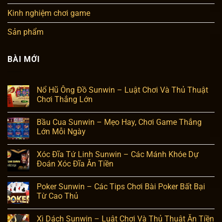
Kinh nghiệm chơi game
Sản phẩm
BÀI MỚI
Nổ Hũ Ông Đồ Sunwin – Luật Chơi Và Thủ Thuật
Chơi Thắng Lớn
Không
có
Bầu Cua Sunwin – Mẹo Hay, Chơi Game Thắng
bình
luận
Lớn Mỗi Ngày
ở
Nổ
Không
Hũ
có
Xóc Đĩa Tứ Linh Sunwin – Các Mánh Khóe Dự
Ông
bình
Đồ
luận
Đoán Xóc Đĩa Ăn Tiền
Sunwin
ở
–
Bầu
Không
Luật
Cua
có
Poker Sunwin – Các Tips Chơi Bài Poker Bất Bại
Chơi
Sunwin
bình
Và
–
luận
Từ Cao Thủ
Thủ
Mẹo
ở
Thuật
Hay,
Xóc
Không
Chơi
Chơi
Đĩa
có
Xì Dách Sunwin – Luật Chơi Và Thủ Thuật Ăn Tiền
Thắng
Game
Tứ
bình