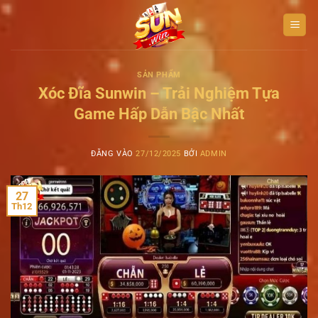
Bỏ
qua
nội
dung
SẢN PHẨM
Xóc Đĩa Sunwin – Trải Nghiệm Tựa
Game Hấp Dẫn Bậc Nhất
ĐĂNG VÀO
27/12/2025
BỞI
ADMIN
27
Th12