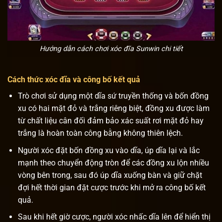
Hướng dẫn cách chơi xóc đĩa Sunwin chi tiết
Cách thức xóc đĩa và công bố kết quả
Trò chơi sử dụng một dĩa sứ truyền thống và bốn đồng
xu có hai mặt đỏ và trắng riêng biệt, đồng xu được làm
từ chất liệu cân đối đảm bảo xác suất rơi mặt đỏ hay
trắng là hoàn toàn công bằng không thiên lệch.
Người xóc đặt bốn đồng xu vào dĩa, úp dĩa lại và lắc
mạnh theo chuyển động tròn để các đồng xu lộn nhiều
vòng bên trong, sau đó úp dĩa xuống bàn và giữ chặt
đợi hết thời gian đặt cược trước khi mở ra công bố kết
quả.
Sau khi hết giờ cược, người xóc nhấc dĩa lên để hiển thị