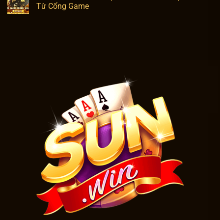
Lớn
Thắng
Linh
luận
Từ Cổng Game
Lớn
Sunwin
ở
Mỗi
–
Poker
Không
Ngày
Các
Sunwin
có
Mánh
–
bình
Khóe
Các
luận
Dự
Tips
ở
Đoán
Chơi
Xì
Xóc
Bài
Dách
Đĩa
Poker
Sunwin
Ăn
Bất
–
Tiền
Bại
Luật
Từ
Chơi
Cao
Và
Thủ
Thủ
Thuật
Ăn
Tiền
Từ
Cổng
Game