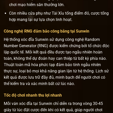
chơi mạo hiểm săn thưởng lớn.
Còn nhiều cửa phụ như Tài Xỉu tổng điểm đỏ, cược tổng
hợp mang lại sự lựa chọn linh hoạt.
Công nghệ RNG đảm bảo công bằng tại Sunwin
Hệ thống xóc đĩa Sunwin sử dụng công nghệ Random
Number Generator (RNG) được kiểm chứng bởi tổ chức độc
lập quốc tế. Mỗi kết quả đều được tạo ngẫu nhiên hoàn
toàn, không thể dự đoán hay can thiệp từ bất kỳ phía nào.
Thuật toán mã hóa phức tạp đảm bảo tính ngẫu nhiên
thực sự, loại bỏ mọi khả năng gian lận từ hệ thống. Lịch sử
kết quả được lưu trữ đầy đủ, minh bạch để người chơi có
thể kiểm tra và xác minh bất cứ lúc nào.
Tốc độ chơi nhanh thu lợi nhanh
Mỗi ván xóc đĩa tại Sunwin chỉ diễn ra trong vòng 30-45
giây từ lúc đặt cược đến khi có kết quả, giúp người chơi