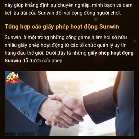
này giúp khẳng định sự chuyên nghiệp, minh bạch và cam
kết lâu dài của Sunwin đối với cộng đồng người chơi.
Tổng hợp các giấy phép hoạt động Sunwin
Sunwin là một trong những cổng game hiếm hoi sở hữu
nhiều giấy phép hoạt động từ các tổ chức quản lý uy tín
hàng đầu thế giới. Dưới đây là những
giấy phép hoạt động
Sunwin
đã được cấp phép.