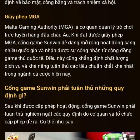
định về bảo mật, công bằng và trách nhiệm xã hội.
Giấy phép MGA
Malta Gaming Authority (MGA) là cơ quan quản lý trò chơi
trực tuyến hàng đầu châu Âu. Khi đạt được giấy phép
MGA, cổng game Sunwin dễ dàng mở rộng hoạt động sang
nhiều quốc gia và nhận được sự công nhận từ cộng đồng
game thủ quốc tế. Điều này cũng khẳng định chất lượng
dịch vụ và khả năng tuân thủ các tiêu chuẩn khắt khe nhất
trong ngành cá cược hiện nay.
Cổng game Sunwin phải tuân thủ những quy
định gì?
Sau khi được cấp phép hoạt động, cổng game Sunwin phải
tuân thủ nghiêm ngặt các quy định do cơ quan và tổ chức
cấp phép đề ra. Cụ thể như sau: