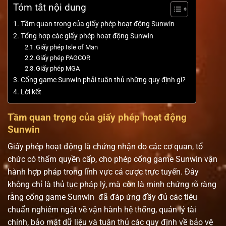
Tóm tắt nội dung
Tầm quan trọng của giấy phép hoạt động Sunwin
Tổng hợp các giấy phép hoạt động Sunwin
Giấy phép Isle of Man
Giấy phép PAGCOR
Giấy phép MGA
Cổng game Sunwin phải tuân thủ những quy định gì?
Lời kết
Tầm quan trọng của giấy phép hoạt động
Sunwin
Giấy phép hoạt động là chứng nhận do các cơ quan, tổ
chức có thẩm quyền cấp, cho phép cổng game Sunwin vận
hành hợp pháp trong lĩnh vực cá cược trực tuyến. Đây
không chỉ là thủ tục pháp lý, mà còn là minh chứng rõ ràng
rằng cổng game Sunwin đã đáp ứng đầy đủ các tiêu
chuẩn nghiêm ngặt về vận hành hệ thống, quản lý tài
chính, bảo mật dữ liệu và tuân thủ các quy định về bảo vệ