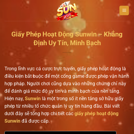
Bỏ
qua
nội
dung
Giấy Phép Hoạt Động Sunwin – Khẳng
Định Uy Tín, Minh Bạch
Trong lĩnh vực cá cược trực tuyến, giấy phép hoạt động là
điều kiện bắt buộc để một cổng game được phép vận hành
hợp pháp. Người chơi cũng dựa vào những chứng chỉ này
để đánh giá mức độ uy tín và minh bạch của nền tảng.
Hiện nay,
Sunwin
là một trong số ít nền tảng sở hữu giấy
phép từ nhiều tổ chức quản lý uy tín hàng đầu. Bài viết
dưới đây sẽ tổng hợp chi tiết các
giấy phép hoạt động
Sunwin
đã được cấp.