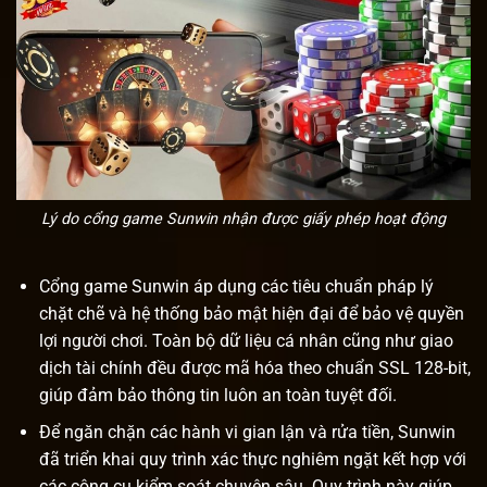
Lý do cổng game Sunwin nhận được giấy phép hoạt động
Cổng game Sunwin áp dụng các tiêu chuẩn pháp lý
chặt chẽ và hệ thống bảo mật hiện đại để bảo vệ quyền
lợi người chơi. Toàn bộ dữ liệu cá nhân cũng như giao
dịch tài chính đều được mã hóa theo chuẩn SSL 128-bit,
giúp đảm bảo thông tin luôn an toàn tuyệt đối.
Để ngăn chặn các hành vi gian lận và rửa tiền, Sunwin
đã triển khai quy trình xác thực nghiêm ngặt kết hợp với
các công cụ kiểm soát chuyên sâu. Quy trình này giúp