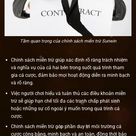
Tầm quan trọng của chính sách miễn trừ Sunwin
Chính sách miễn trừ giúp xác định rõ ràng trách nhiệm
và nghĩa vụ của cả hai bên trong suốt quá trình tham
gia cá cược, đảm bảo mọi hoạt động diễn ra minh bạch
và rõ ràng.
Việc người chơi hiểu và tuân thủ các điều khoản miễn
trừ sẽ giúp hạn chế tối đa các tranh chấp phát sinh
hoặc những sự cố ngoài ý muốn trong quá trình cá
cược.
Chính sách miễn trừ góp phần duy trì môi trường cá
cược công bằng, minh bạch và an toàn, đồng thời bảo