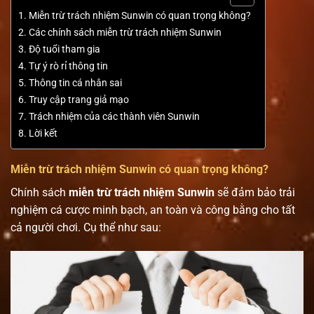
Miễn trừ trách nhiệm Sunwin có quan trọng không?
Các chính sách miễn trừ trách nhiệm Sunwin
Độ tuổi tham gia
Tự ý rò rỉ thông tin
Thông tin cá nhân sai
Truy cập trang giả mạo
Trách nhiệm của các thành viên Sunwin
Lời kết
Miễn trừ trách nhiệm Sunwin có quan trọng không?
Chính sách
miễn trừ trách nhiệm Sunwin
sẽ đảm bảo trải
nghiệm cá cược minh bạch, an toàn và công bằng cho tất
cả người chơi. Cụ thể như sau: