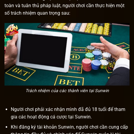
toàn và tuân thủ pháp luật, người chơi cần thực hiện một
số trách nhiệm quan trọng sau:
Trách nhiệm của các thành viên tại Sunwin
Người chơi phải xác nhận mình đã đủ 18 tuổi để tham
gia các hoạt động cá cược tại Sunwin.
Khi đăng ký tài khoản Sunwin, người chơi cần cung cấp