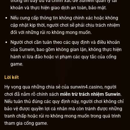
thông tin đầy đủ và chính xác để Sunwin quản lý tài
khoản và thực hiện giao dịch an toàn, bảo mật.
Nếu cung cấp thông tin không chính xác hoặc không
cập nhật kịp thời, người chơi sẽ phải chịu trách nhiệm
đối với những rủi ro không mong muốn.
Người chơi cần tuân theo các quy định và điều khoản
của Sunwin, bao gồm không gian lận, không thực hiện
hành vi lừa đảo hoặc vi phạm các quy tắc của cổng
game.
Lời kết
Hy vọng qua những chia sẻ của sunwin4.casino, người
chơi đã nắm rõ chính sách
miễn trừ trách nhiệm Sunwin
.
Nếu tuân thủ đúng các quy định này, người chơi không chỉ
bảo vệ được quyền lợi cá nhân mà còn tránh được những
tranh chấp hoặc rủi ro không mong muốn trong quá trình
tham gia cổng game.