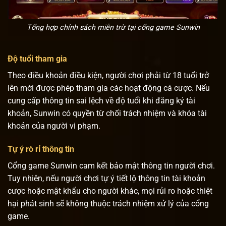
Tổng hợp chính sách miễn trừ tại cổng game Sunwin
Độ tuổi tham gia
Theo điều khoản điều kiện, người chơi phải từ 18 tuổi trở
lên mới được phép tham gia các hoạt động cá cược. Nếu
cung cấp thông tin sai lệch về độ tuổi khi đăng ký tài
khoản, Sunwin có quyền từ chối trách nhiệm và khóa tài
khoản của người vi phạm.
Tự ý rò rỉ thông tin
Cổng game Sunwin cam kết bảo mật thông tin người chơi.
Tuy nhiên, nếu người chơi tự ý tiết lộ thông tin tài khoản
cược hoặc mật khẩu cho người khác, mọi rủi ro hoặc thiệt
hại phát sinh sẽ không thuộc trách nhiệm xử lý của cổng
game.