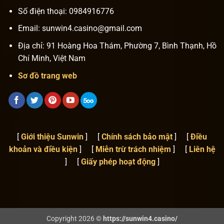
Số điện thoại:
0984916776
Email:
sunwin4.casino@gmail.com
Địa chỉ:
91 Hoàng Hoa Thám, Phường 7, Bình Thạnh, Hồ
Chí Minh, Việt Nam
Sơ đồ trang web
[
Giới thiệu Sunwin
] [
Chính sách bảo mật
] [
Điều
khoản và điều kiện
] [
Miễn trừ trách nhiệm
] [
Liên hệ
] [
Giấy phép hoạt động
]
Copyright 2026 ©
https://sunwin4.casino/