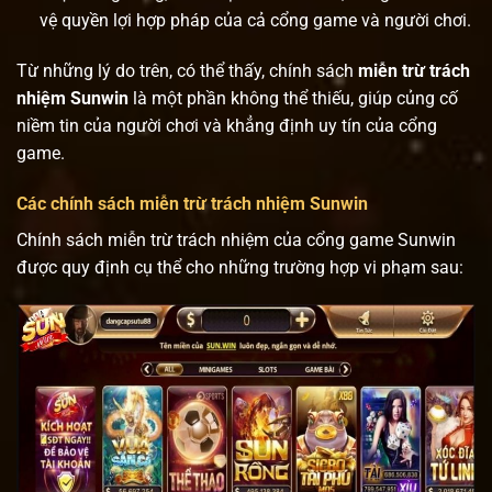
vệ quyền lợi hợp pháp của cả cổng game và người chơi.
Từ những lý do trên, có thể thấy, chính sách
miễn trừ trách
nhiệm Sunwin
là một phần không thể thiếu, giúp củng cố
niềm tin của người chơi và khẳng định uy tín của cổng
game.
Các chính sách miễn trừ trách nhiệm Sunwin
Chính sách miễn trừ trách nhiệm của cổng game Sunwin
được quy định cụ thể cho những trường hợp vi phạm sau: