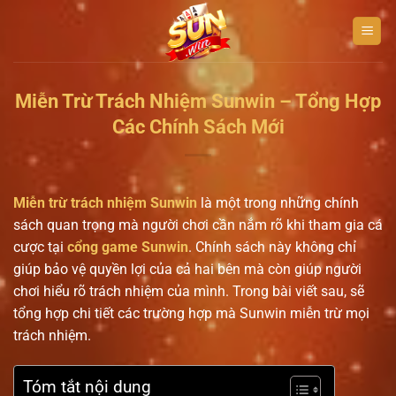
Bỏ
qua
nội
dung
Miễn Trừ Trách Nhiệm Sunwin – Tổng Hợp
Các Chính Sách Mới
Miễn trừ trách nhiệm Sunwin
là một trong những chính
sách quan trọng mà người chơi cần nắm rõ khi tham gia cá
cược tại
cổng game Sunwin
. Chính sách này không chỉ
giúp bảo vệ quyền lợi của cả hai bên mà còn giúp người
chơi hiểu rõ trách nhiệm của mình. Trong bài viết sau, sẽ
tổng hợp chi tiết các trường hợp mà Sunwin miễn trừ mọi
trách nhiệm.
Tóm tắt nội dung